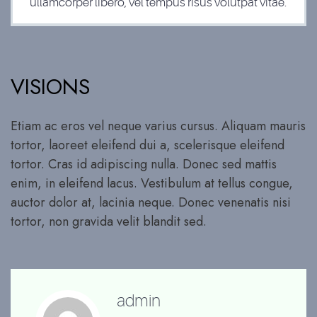
ullamcorper libero, vel tempus risus volutpat vitae.
VISIONS
Etiam ac eros vel neque varius cursus. Aliquam mauris
tortor, laoreet eleifend dui a, scelerisque eleifend
tortor. Cras id adipiscing nulla. Donec sed mattis
enim, in eleifend lacus. Vestibulum at tellus congue,
auctor dolor at, lacinia neque. Donec venenatis nisi
tortor, non gravida velit blandit sed.
admin